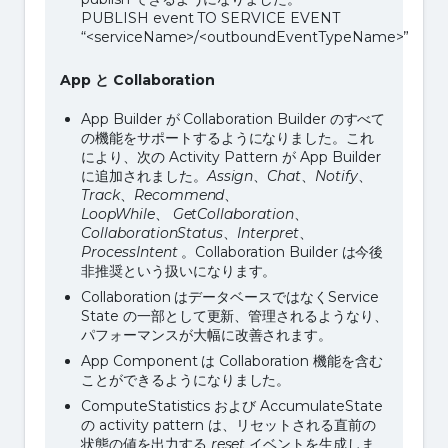
PUBLISH event TO SERVICE EVENT
“<serviceName>/<outboundEventTypeName>”
App
と
Collaboration
App Builder が Collaboration Builder のすべて
の機能をサポートするようになりました。これ
により、次の Activity Pattern が App Builder
に追加されました。
Assign
、
Chat
、
Notify
、
Track
、
Recommend
、
LoopWhile
、
GetCollaboration
、
CollaborationStatus
、
Interpret
、
ProcessIntent
。Collaboration Builder は今後
非推奨という扱いになります。
Collaboration はデータベースではなくService
State の一部として更新、管理されるようなり、
パフォーマンスが大幅に改善されます。
App Component は Collaboration 機能を含む
ことができるようになりました。
ComputeStatistics および AccumulateState
の activity pattern は、リセットされる直前の
状態の値を出力する
reset
イベントを生成しま