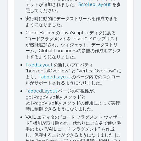
ェットが追加されました。
ScrolledLayout
を参
照してください。
実行時に動的にデータストリームを作成できる
ようになりました。
Client Builder の JavaScript エディタにある
“コードフラグメントを Insert” ドロップリスト
が機能追加され、ウィジェット、データストリ
ーム、Global Functionへの参照の作成をアシス
トするようになりました。
FixedLayout
の新しいプロパティ
“horizontalOverflow” と “verticalOverflow” に
より、
TabbedLayout
のページ内でのスクロー
ルがサポートされるようになりました。
TabbedLayout
ページの可視性が、
getPageVisibility メソッドと
setPageVisibility メソッドの使用によって実行
時に制御できるようになりました。
VAIL エディタの “コード フラグメント ウィザー
ド” 機能が取り除かれ、代わりにご自身で使い勝
手のよい “VAIL コード フラグメント” を作成
し、保存することができるようになりました (こ
れは JavaScript エディタの同機能に類似してい