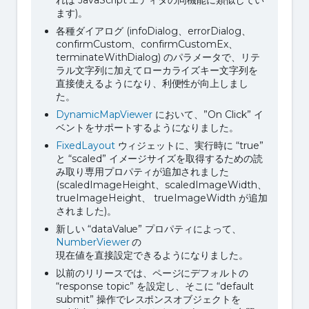
ます)。
各種ダイアログ (infoDialog、errorDialog、
confirmCustom、confirmCustomEx、
terminateWithDialog) のパラメータで、リテ
ラル文字列に加えてローカライズキー文字列を
直接使えるようになり、利便性が向上しまし
た。
DynamicMapViewer
において、”On Click” イ
ベントをサポートするようになりました。
FixedLayout
ウィジェットに、実行時に “true”
と “scaled” イメージサイズを取得するための読
み取り専用プロパティが追加されました
(scaledImageHeight、scaledImageWidth、
trueImageHeight、 trueImageWidth が追加
されました)。
新しい “dataValue” プロパティによって、
NumberViewer
の
現在値を直接設定できるようになりました。
以前のリリースでは、ページにデフォルトの
“response topic” を設定し、そこに “default
submit” 操作でレスポンスオブジェクトを