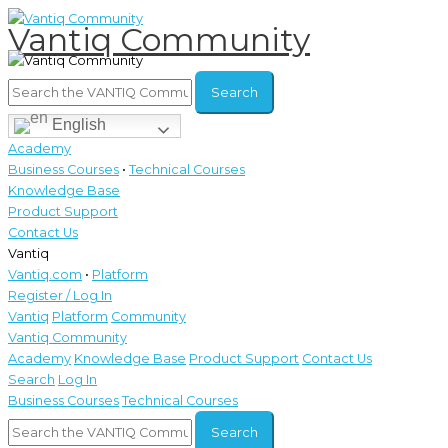
Skip
Vantiq Community
to
content
English
Academy
Business Courses
•
Technical Courses
Knowledge Base
Product Support
Contact Us
Vantiq
Vantiq.com
•
Platform
Register / Log In
Vantiq
Platform
Community
Vantiq Community
Academy
Knowledge Base
Product Support
Contact Us
Search
Log In
Business Courses
Technical Courses